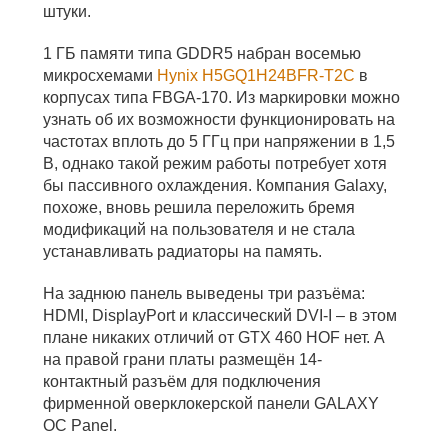
штуки.
1 ГБ памяти типа GDDR5 набран восемью
микросхемами
Hynix H5GQ1H24BFR-T2C
в
корпусах типа FBGA-170. Из маркировки можно
узнать об их возможности функционировать на
частотах вплоть до 5 ГГц при напряжении в 1,5
В, однако такой режим работы потребует хотя
бы пассивного охлаждения. Компания Galaxy,
похоже, вновь решила переложить бремя
модификаций на пользователя и не стала
устанавливать радиаторы на память.
На заднюю панель выведены три разъёма:
HDMI, DisplayPort и классический DVI-I – в этом
плане никаких отличий от GTX 460 HOF нет. А
на правой грани платы размещён 14-
контактный разъём для подключения
фирменной оверклокерской панели GALAXY
OC Panel.