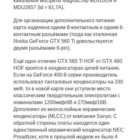
канальные мосфеты MagnaChip MDU2654 и
MDU2657 (Id = 61,7А).
Для организации дополнительного питания
карта наделена одним 8-контактным и одним 6-
контактным разъёмами (тогда как эталонная
Nvidia GeForce GTX 560 Ti довольствуется
двумя разъёмами 6-pin).
Ещё одно отличие GTX 560 Ti HOF от GTX 460
HOF кроется в конденсаторах цепей питания.
Если на GeForce 400-й серии производитель
использовал танталовые конденсаторы на 330
мкФ, то в новой карте они уступили место
классическим твердотельным электролитам с
номиналами 1200мкф/4В и 270мкф/16В.
Дополняют их многослойные керамические
конденсаторы (MLCC) от компании Sanyo. С
обратной стороны платы находится один
единственный керамический конденсатор NEC
Proadlizer, хотя в прошлой модели их было 4