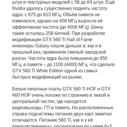
штук и текстурных модулей с 56 до 64 штук. Ещё
Nvidia удалось существенно поднять частоту
ядра: с 675 до 823 МГц. Объём памяти не
изменился, однако на 408 МГц выросла её
эффективная частота (до 4008 МГц). Шина
также осталась 256-битной. При разработке
модификации GTX 560 Ti Hall of Fame
инженеры Galaxy пошли дальше и, как и в
прошлый раз, применили смелый заводской
разгон. Частота ядра была повышена до 950
МГц, а памяти – до 1100 (4400) МГц, что сделало
GTX 560 Ti White Edition одной из самых
быстрых модификаций на рынке.
Белые печатные платы GTX 560 Ti HOF и GTX
460 HOF очень похожи по строению в левой и
центральной частях, где находятся
видеовыходы, ГП и память. Но расположенные
справа подсистемы питания двух карт заметно
отличаются. Питание 560 Ti, как и у её
предшественницы, организовано по схеме 6+2,