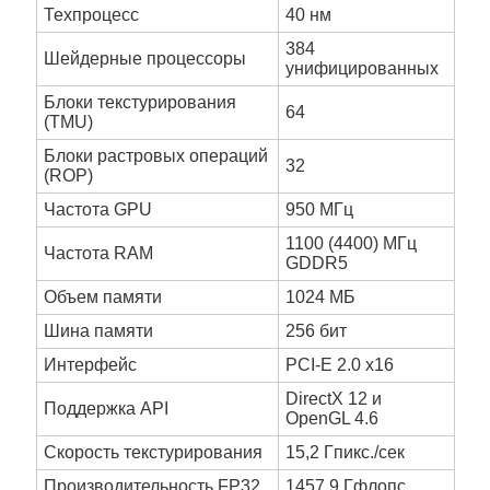
Техпроцесс
40 нм
384
Шейдерные процессоры
унифицированных
Блоки текстурирования
64
(TMU)
Блоки растровых операций
32
(ROP)
Частота GPU
950 МГц
1100 (4400) МГц
Частота RAM
GDDR5
Объем памяти
1024 МБ
Шина памяти
256 бит
Интерфейс
PCI-E 2.0 x16
DirectX 12 и
Поддержка API
OpenGL 4.6
Скорость текстурирования
15,2 Гпикс./сек
Производительность FP32
1457,9 Гфлопс