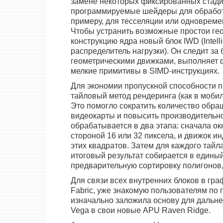
замене некоторых фиксированных стади
программируемые шейдеры для обработк
примеру, для тесселяции или одновреме
Чтобы устранить возможные простои ге
конструкцию ядра новый блок IWD (Intelli
распределитель нагрузки). Он следит за
геометрическими движками, выполняет 
мелкие примитивы в SIMD-инструкциях.
Для экономии пропускной способности п
тайловый метод рендеринга (как в моби
Это помогло сократить количество обра
видеокарты и повысить производительно
обрабатывается в два этапа: сначала ок
стороной 16 или 32 пиксела, и движок и
этих квадратов. Затем для каждого тайл
итоговый результат собирается в едины
предварительную сортировку полигонов,
Для связи всех внутренних блоков в гра
Fabric, уже знакомую пользователям по
изначально заложила основу для дальн
Vega в свои новые APU Raven Ridge.