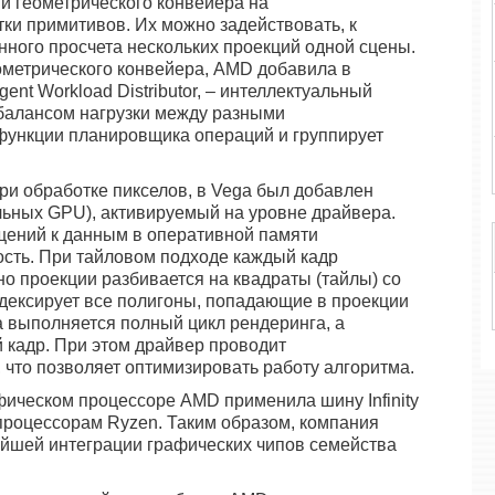
й геометрического конвейера на
и примитивов. Их можно задействовать, к
нного просчета нескольких проекций одной сцены.
ометрического конвейера, AMD добавила в
gent Workload Distributor, – интеллектуальный
 балансом нагрузки между разными
функции планировщика операций и группирует
ри обработке пикселов, в Vega был добавлен
льных GPU), активируемый на уровне драйвера.
щений к данным в оперативной памяти
сть. При тайловом подходе каждый кадр
но проекции разбивается на квадраты (тайлы) со
ндексирует все полигоны, попадающие в проекции
а выполняется полный цикл рендеринга, а
й кадр. При этом драйвер проводит
 что позволяет оптимизировать работу алгоритма.
фическом процессоре AMD применила шину Infinity
 процессорам Ryzen. Таким образом, компания
ейшей интеграции графических чипов семейства