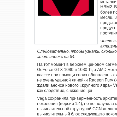
металли
HBM2. В
более п
месяц, 
предста
продукт
поступи
Число в
активны
Следовательно, чтобы узнать, сколько
этот индекс на 64.
На тот момент в верхнем ценовом сегме
GeForce GTX 1080 и 1080 Ti, а AMD мог
классе при помощи своих обновленных яд
не очень удачной линейки Radeon Fury (
ждали анонса нового «крупного ядра» V
как следствие, снижение цен.
Vega сохранила приверженность архитек
поколения (версии 1.4), но не получила
вычислительной структурой GCN является
вычислительный блок следующего покол