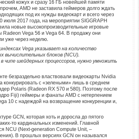
ческий кожух и сразу 16 ГБ новейшей памяти
прочем, AMD не заставила геймеров долго ждать
одходящих под их нужды видеокарт и всего через
30 июля 2017 года, на мероприятии SIGGRAPH
вила новые высокопроизводительные игровые
ы Radeon Vega 56 и Vega 64. В продажу они
ли уже через неделю.
 индексах
Vega указывает на количество
х вычислительных блоков (N
CU).
 в чипе шейдерных процессоров, нужно умножить
нте безраздельно властвовали видеокарты Nvidia
ла конкурировать с «зелеными» лишь в среднем
ер Polaris (Radeon RX 570 и 580). Поэтому после
ядро Fiji) геймеры и фанаты AMD с нетерпением
ega 10 с надеждой на возвращение конкуренции и,
туре GCN, которая хоть и доросла до пятого
 каких-то кардинальных изменений. Главной
 NCU (Next-generation Compute Unit, –
ения). В прошлых версиях GCN он назывался