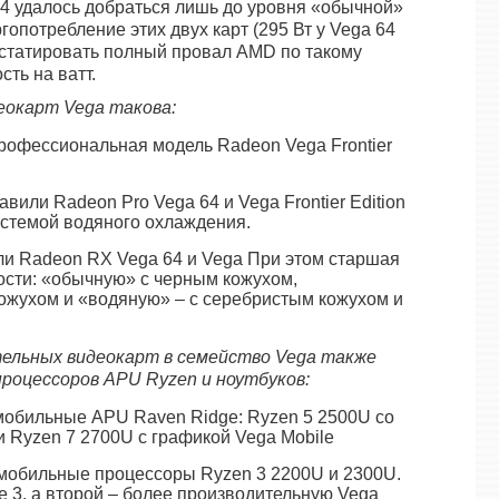
64 удалось добраться лишь до уровня «обычной»
гопотребление этих двух карт (295 Вт у Vega 64
онстатировать полный провал AMD по такому
ть на ватт.
деокарт
Vega такова:
профессиональная модель Radeon Vega Frontier
вили Radeon Pro Vega 64 и Vega Frontier Edition
истемой водяного охлаждения.
ли Radeon RX Vega 64 и Vega При этом старшая
ости: «обычную» с черным кожухом,
ожухом и «водяную» – с серебристым кожухом и
ельных видеокарт в семейство
Vega также
процессоров
APU
Ryzen и ноутбуков:
мобильные APU Raven Ridge: Ryzen 5 2500U со
и Ryzen 7 2700U с графикой Vega Mobile
мобильные процессоры Ryzen 3 2200U и 2300U.
 3, а второй – более производительную Vega