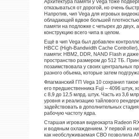
Архитектура памяти у Vega тоже подвер
отказываться от дорогой, но очень быстр
Напротив, чип Vega для игровых видеок
обладающей вдвое большей плотностью. 
памяти на подложке с четырех до двух, 
конструкцию всего чипа в целом.
Ещё в чип Vega был добавлен контролле
HBCC (High-Bandwidth Cache Controller
памяти: HBM2, DDR, NAND Flash и даже
пространство размером до 512 ТБ. При
позаимствовала у своих центральных п
разного объема, которые затем подгружа
Флагманский ГП Vega 10 сохранил такое
его предшественника Fuji – 4096 штук, 
с 8,9 до 12,5 млрд. штук. Часть из 3,6 
уровня и реализацию тайлового рендери
задействовать в дополнительных стадия
рабочую частоту ядра.
Старшая игровая видеокарта Radeon RX
и водяным охлаждением. У первой из них
как необслуживаемая СВО позволила AM