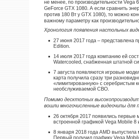
не менее, по производительности Vega 
GeForce GTX 1080. А если сравнить энер
против 180 Вт у GTX 1080), то можно к
важному параметру как производительнос
Хронология появления настольных ви
27 июня 2017 года – представлена 
Edition.
14 июля 2017 года компанию ей соста
Watercooled, снабженная штатной с
7 августа появляются игровые моде
карта получила сразу три разновидн
«лимитированную» с серебристым к
необслуживаемой СВО.
Помимо десктопных высокопроизводит
вошли многочисленные видеочипы для 
26 октября 2017 появились первые 
встроенной графикой Vega Mobile 8 
8 января 2018 года AMD выпустила 
Первый получил графику Vega Mobile