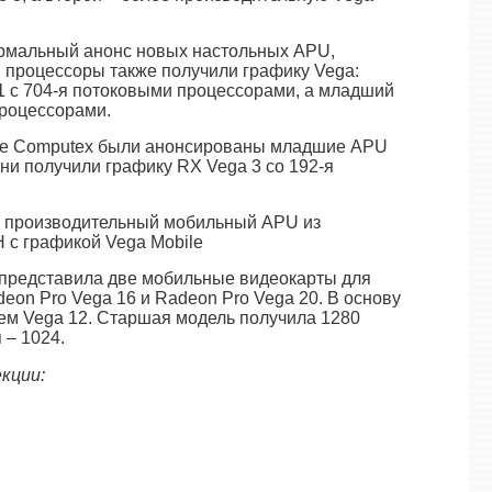
ормальный анонс новых настольных APU,
и процессоры также получили графику Vega:
1 с 704-я потоковыми процессорами, а младший
процессорами.
вке Computex были анонсированы младшие APU
ни получили графику RX Vega 3 со 192-я
й производительный мобильный APU из
 с графикой Vega Mobile
 представила две мобильные видеокарты для
deon Pro Vega 16 и Radeon Pro Vega 20. В основу
ем Vega 12. Старшая модель получила 1280
– 1024.
кции: