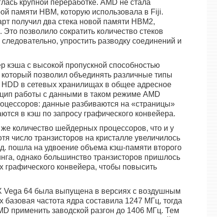
глась крупной переработке. AMD не стала
ой памяти HBM, которую использовала в Fiji.
арт получил два стека новой памяти HBM2,
Это позволило сократить количество стеков
а следовательно, упростить разводку соединений и
р кэша с высокой пропускной способностью
), который позволил объединять различные типы
 HDD в сетевых хранилищах в общее адресное
нцип работы с данными в таком режиме AMD
роцессоров: данные разбиваются на «страницы»
ются в кэш по запросу графического конвейера.
 же количество шейдерных процессоров, что и у
хотя число транзисторов на кристалле увеличилось
млрд. пошла на удвоение объема кэш-памяти второго
нга, однако большинство транзисторов пришлось
х графического конвейера, чтобы повысить
 Vega 64 была выпущена в версиях с воздушным
 базовая частота ядра составила 1247 МГц, тогда
D применить заводской разгон до 1406 МГц. Тем