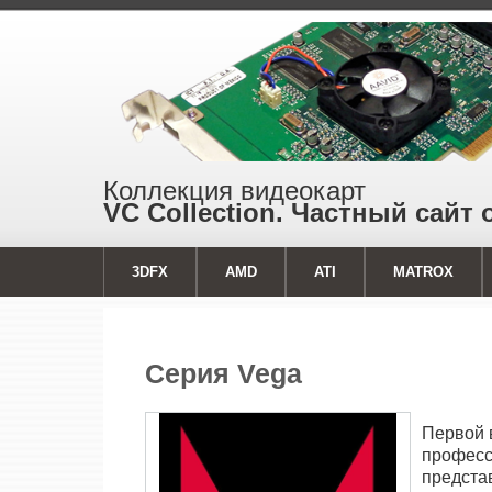
Коллекция видеокарт
VC Collection. Частный сайт 
3DFX
AMD
ATI
MATROX
Серия Vega
Первой 
професси
предста