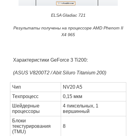
ELSA Gladiac 721
Результаты получены на процессоре AMD Phenom II
X4 965
Характеристики GeForce 3 Ti200:
(ASUS V8200T2 / Abit Siluro Titanium 200)
Чип
NV20 A5
Техпроцесс
0,15 мкм
Шейдерные
4 пиксельных, 1
процессоры
вершинный
Блоки
текстурирования
8
(TMU)