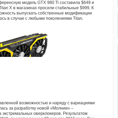
еференсную модель GTX 980 Ti составила $649 и
 Titan X в магазинах просили стабильные $999. К
зможность выпускать собственные модификации
ось в случае с любыми поколениями Titan.
авленной возможностью и наряду с вариациями
лась за разработку новой «Молнии» –
а экстремальных оверклокеров. Результатом