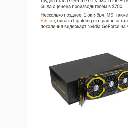
трудов стала GeForce GTX 980 Ti LIGHTN
была оценена производителем в $780.
Несколько позднее, 1 октября, MSI так
Edition
, однако Lightning все равно ост
поколения видеокарт Nvidia GeForce на 