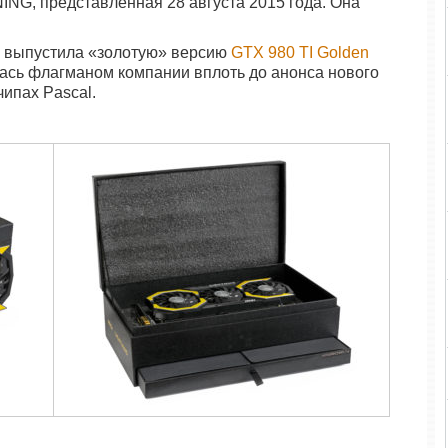
ING, представленная 28 августа 2015 года. Она
же выпустила «золотую» версию
GTX 980 TI Golden
алась флагманом компании вплоть до анонса нового
чипах Pascal.