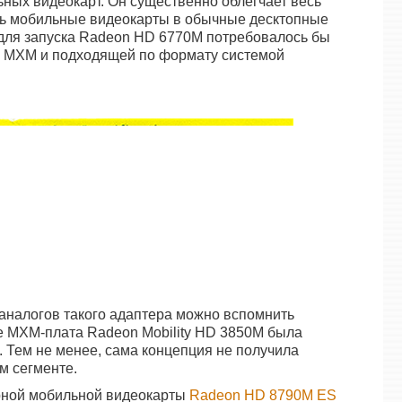
ьных видеокарт. Он существенно облегчает весь
ать мобильные видеокарты в обычные десктопные
 для запуска Radeon HD 6770M потребовалось бы
м MXM и подходящей по формату системой
аналогов такого адаптера можно вспомнить
де MXM-плата Radeon Mobility HD 3850M была
. Тем не менее, сама концепция не получила
м сегменте.
рной мобильной видеокарты
Radeon HD 8790M ES