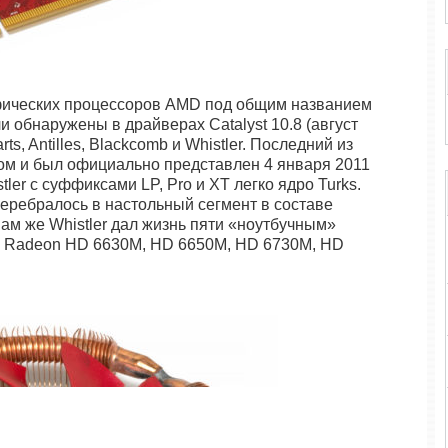
фических процессоров AMD под общим названием
и обнаружены в драйверах Catalyst 10.8 (август
s, Antilles, Blackcomb и Whistler.
Последний из
ом и был официально представлен 4 января 2011
tler с суффиксами LP, Pro и XT легко ядро Turks.
перебралось в настольный сегмент в составе
ам же Whistler дал жизнь пяти «ноутбучным»
: Radeon HD 6630M, HD 6650M, HD 6730M, HD