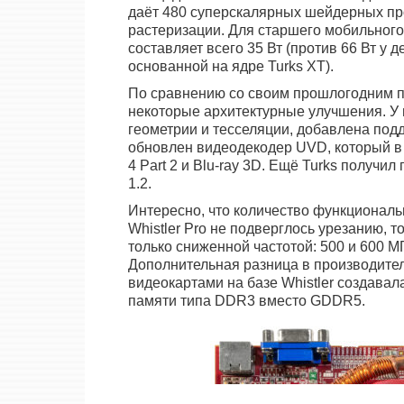
даёт 480 суперскалярных шейдерных про
растеризации. Для старшего мобильного 
составляет всего 35 Вт (против 66 Вт у
основанной на ядре Turks XT).
По сравнению со своим прошлогодним п
некоторые архитектурные улучшения. У
геометрии и тесселяции, добавлена под
обновлен видеодекодер UVD, который в
4 Part 2 и Blu-ray 3D. Ещё Turks получи
1.2.
Интересно, что количество функциональ
Whistler Pro не подверглось урезанию, т
только сниженной частотой: 500 и 600 М
Дополнительная разница в производите
видеокартами на базе Whistler создавал
памяти типа DDR3 вместо GDDR5.