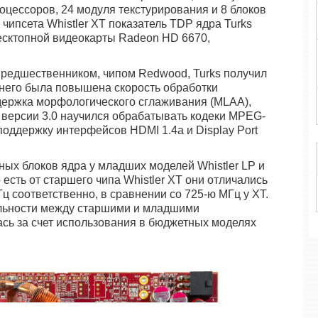
цессоров, 24 модуля текстурирования и 8 блоков
чипсета Whistler XT показатель TDP ядра Turks
 десктопной видеокарты Radeon HD 6670,
редшественником, чипом Redwood, Turks получил
 него была повышена скорость обработки
держка морфологического сглаживания (MLAA),
 версии 3.0 научился обрабатывать кодеки MPEG-
л поддержку интерфейсов HDMI 1.4a и Display Port
ных блоков ядра у младших моделей Whistler LP и
о есть от старшего чипа Whistler XT они отличались
Гц соответственно, в сравнении со 725-ю МГц у XT.
льности между старшими и младшими
ась за счет использования в бюджетных моделях