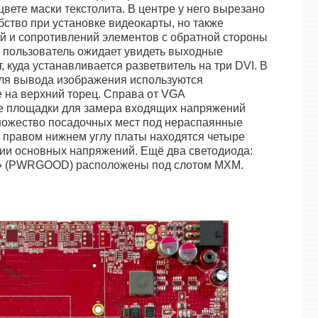
цвете маски текстолита. В центре у него вырезано
бство при установке видеокарты, но также
й и сопротивлений элементов с обратной стороны
е пользователь ожидает увидеть выходные
 куда устанавливается разветвитель на три DVI. В
 для вывода изображения используются
 на верхний торец. Справа от VGA
е площадки для замера входящих напряжений
ножество посадочных мест под нераспаянные
 правом нижнем углу платы находятся четыре
ии основных напряжений. Ещё два светодиода:
ме» (PWRGOOD) расположены под слотом MXM.