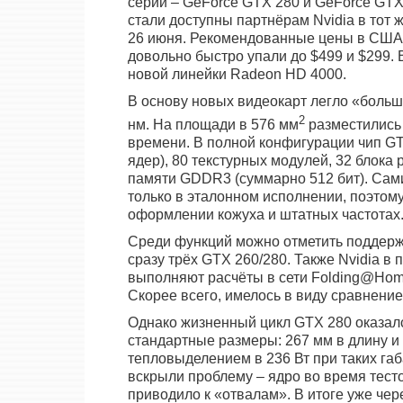
серии – GeForce GTX 280 и GeForce GT
стали доступны партнёрам Nvidia в тот 
26 июня. Рекомендованные цены в США с
довольно быстро упали до $499 и $299.
новой линейки Radeon HD 4000.
В основу новых видеокарт легло «больш
2
нм. На площади в 576 мм
разместились 
времени. В полной конфигурации чип G
ядер), 80 текстурных модулей, 32 блока
памяти GDDR3 (суммарно 512 бит). Сам
только в эталонном исполнении, поэтом
оформлении кожуха и штатных частотах
Среди функций можно отметить поддержк
сразу трёх GTX 260/280. Также Nvidia в
выполняют расчёты в сети Folding@Home
Скорее всего, имелось в виду сравнение
Однако жизненный цикл GTX 280 оказалс
стандартные размеры: 267 мм в длину и 
тепловыделением в 236 Вт при таких га
вскрыли проблему – ядро во время тесто
приводило к «отвалам». В итоге уже че