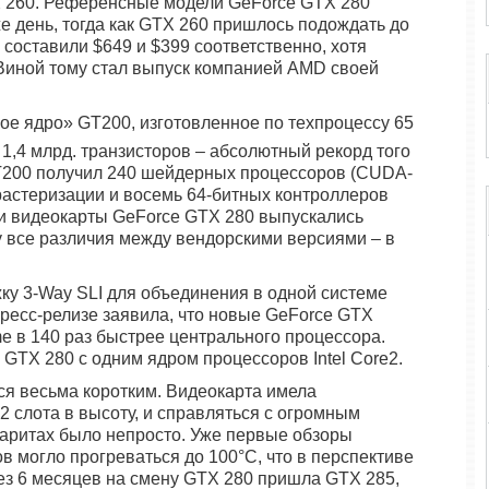
X 260. Референсные модели GeForce GTX 280
же день, тогда как GTX 260 пришлось подождать до
оставили $649 и $399 соответственно, хотя
 Виной тому стал выпуск компанией AMD своей
ое ядро» GT200, изготовленное по техпроцессу 65
1,4 млрд. транзисторов – абсолютный рекорд того
T200 получил 240 шейдерных процессоров (CUDA-
 растеризации и восемь 64-битных контроллеров
и видеокарты GeForce GTX 280 выпускались
у все различия между вендорскими версиями – в
.
у 3-Way SLI для объединения в одной системе
 пресс-релизе заявила, что новые GeForce GTX
 в 140 раз быстрее центрального процессора.
 GTX 280 с одним ядром процессоров Intel Core2.
я весьма коротким. Видеокарта имела
2 слота в высоту, и справляться с огромным
баритах было непросто. Уже первые обзоры
в могло прогреваться до 100°C, что в перспективе
рез 6 месяцев на смену GTX 280 пришла GTX 285,