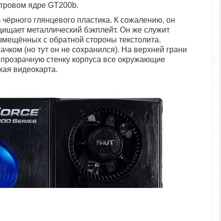
тровом ядре GT200b.
чёрного глянцевого пластика. К сожалению, он
щищает металлический бэкплейт. Он же служит
змещённых с обратной стороны текстолита.
ком (но тут он не сохранился). На верхней грани
 прозрачную стенку корпуса все окружающие
кая видеокарта.