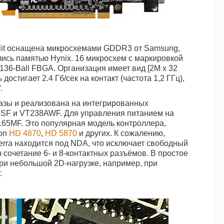
alit оснащена микросхемами GDDR3 от Samsung,
лись памятью Hynix. 16 микросхем с маркировкой
136-Ball FBGA. Организация имеет вид [2M x 32
достигает 2.4 Гб/сек на контакт (частота 1,2 ГГц),
.
азы и реализована на интегрированных
5SF и VT238AWF. Для управления питанием на
65MF. Это популярная модель контроллера,
eon
HD 4870
,
HD 5870
и других. К сожалению,
erra находится под NDA, что исключает свободный
 сочетание 6- и 8-контактных разъёмов. В простое
при небольшой 2D-нагрузке, например, при
.