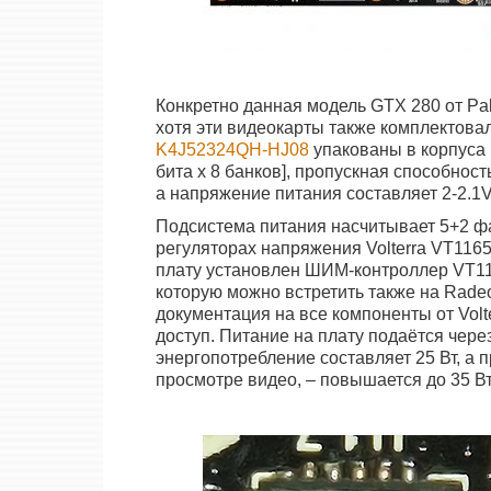
Конкретно данная модель GTX 280 от P
хотя эти видеокарты также комплектова
K4J52324QH-HJ08
упакованы в корпуса 
бита x 8 банков], пропускная способность 
а напряжение питания составляет 2-2.1V
Подсистема питания насчитывает 5+2 ф
регуляторах напряжения Volterra VT116
плату установлен ШИМ-контроллер VT11
которую можно встретить также на Rad
документация на все компоненты от Volt
доступ. Питание на плату подаётся через
энергопотребление составляет 25 Вт, а 
просмотре видео, – повышается до 35 Вт