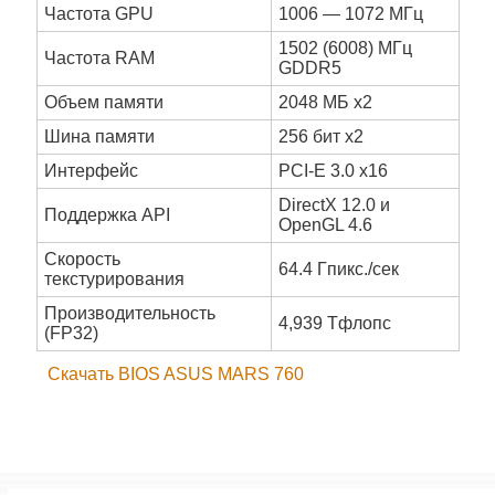
Частота GPU
1006 — 1072 МГц
1502 (6008) МГц
Частота RAM
GDDR5
Объем памяти
2048 МБ x2
Шина памяти
256 бит x2
Интерфейс
PCI-E 3.0 x16
DirectX 12.0 и
Поддержка API
OpenGL 4.6
Скорость
64.4 Гпикс./сек
текстурирования
Производительность
4,939 Тфлопс
(FP32)
Скачать BIOS ASUS MARS 760