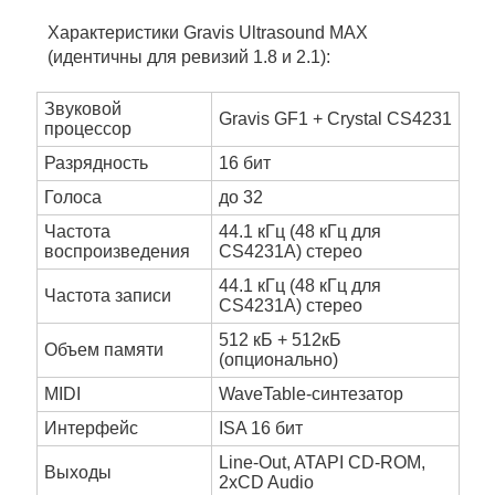
Характеристики Gravis Ultrasound MAX
(идентичны для ревизий 1.8 и 2.1):
Звуковой
Gravis GF1 + Crystal CS4231
процессор
Разрядность
16 бит
Голоса
до 32
Частота
44.1 кГц (48 кГц для
воспроизведения
CS4231A) стерео
44.1 кГц (48 кГц для
Частота записи
CS4231A) стерео
512 кБ + 512кБ
Объем памяти
(опционально)
MIDI
WaveTable-синтезатор
Интерфейс
ISA 16 бит
Line-Out, ATAPI CD-ROM,
Выходы
2xCD Audio