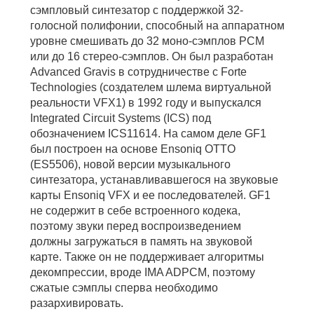
сэмпловый синтезатор с поддержкой 32-
голосной полифонии, способный на аппаратном
уровне смешивать до 32 моно-сэмплов PCM
или до 16 стерео-сэмплов. Он был разработан
Advanced Gravis в сотрудничестве с Forte
Technologies (создателем шлема виртуальной
реальности VFX1) в 1992 году и выпускался
Integrated Circuit Systems (ICS) под
обозначением ICS11614. На самом деле GF1
был построен на основе Ensoniq OTTO
(ES5506), новой версии музыкального
синтезатора, устанавливавшегося на звуковые
карты Ensoniq VFX и ее последователей. GF1
не содержит в себе встроенного кодека,
поэтому звуки перед воспроизведением
должны загружаться в память на звуковой
карте. Также он не поддерживает алгоритмы
декомпрессии, вроде IMA ADPCM, поэтому
сжатые сэмплы сперва необходимо
разархивировать.