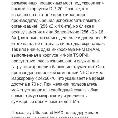
размеченных посадочных мест под «кроватки»
памяти с корпусом DIP-20. Похоже, что
изначально на этапе проектирования
производитель решил использовать память с
организацией [256 кБ x 4 бита], но ближе к
релизу заменил их на более ёмкие [256 кБ x 16
бит], которые оказались дешевле и доступнее.
В
итоге на плате осталась лишь одна «кроватка».
Так или иначе, одна микросхема FPM DRAM,
выполненная в корпусе 44-pin TSOP-II,
присутствует здесь изначально и служит для
загрузки и хранения банков инструментов. Она
произведена японской компанией NEC и имеет
маркировку 424260-70, что указывает на время
доступа в 70 нс. При желании пользователь
может установить в свободный сокет любую
совместимую микросхему и увеличить
суммарный объем памяти до 1 МБ.
Поскольку Ultrasound MAX не поддерживает