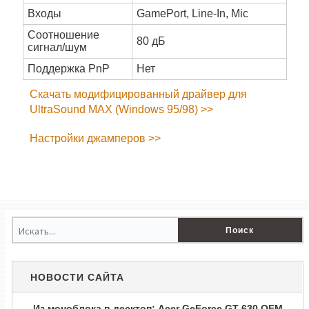
Входы
GamePort, Line-In, Mic
Соотношение
80 дБ
сигнал/шум
Поддержка PnP
Нет
Скачать модифицированный драйвер для
UltraSound MAX (Windows 95/98) >>
Настройки джамперов >>
НОВОСТИ САЙТА
Из моноблока в десктоп: Acer GeForce GT 630 OEM